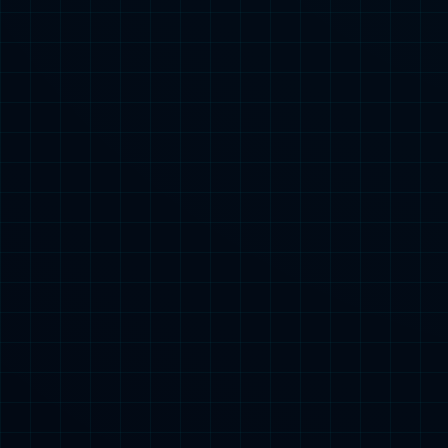
VR体育
真人游戏
沉浸式体育赛事
荷官实时对局
张先生
⭐ 5.0