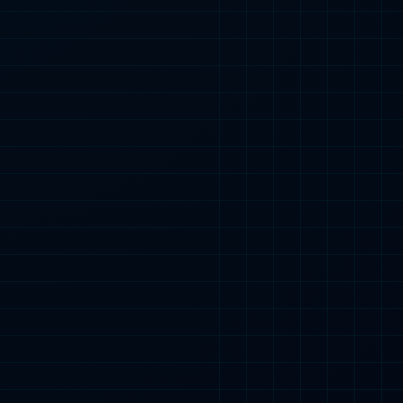
真人直播
机
7x24小时互动
王先生
⭐ 4.8