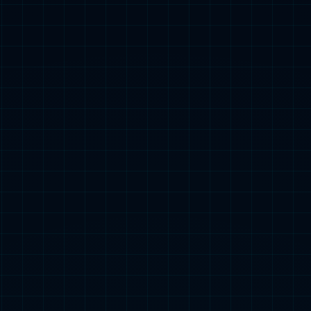
🎥
真人视讯
专业荷官实时直播，轮盘、骰宝、百家乐等
经典游戏，画面流畅公平公正。
合作伙伴
视讯公司 · VR公司 · 真人娱乐 — 行业领先品牌