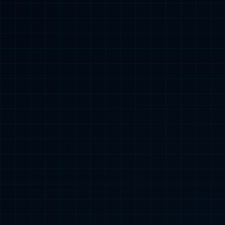
🥽
VR娱乐
沉浸式虚拟现实体验，360°全景互动，高清
低延迟，带你进入全新的娱乐维度。