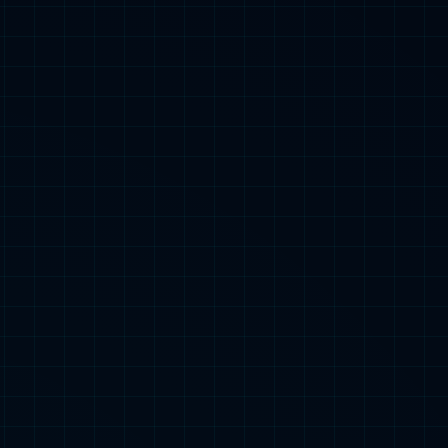
🎮
电子游戏
上千款爆分电子、捕鱼、老虎游戏，国际认
证，安全秒速，极致畅玩体验。